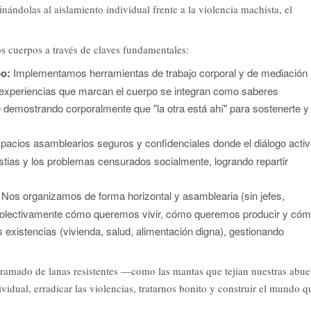
finándolas al aislamiento individual frente a la violencia machista, el
los cuerpos a través de claves fundamentales:
po:
Implementamos herramientas de trabajo corporal y de mediación
experiencias que marcan el cuerpo se integran como saberes
demostrando corporalmente que "la otra está ahí" para sostenerte y
acios asamblearios seguros y confidenciales donde el diálogo acti
ustias y los problemas censurados socialmente, logrando repartir
Nos organizamos de forma horizontal y asamblearia (sin jefes,
r colectivamente cómo queremos vivir, cómo queremos producir y có
s existencias (vivienda, salud, alimentación digna), gestionando
ramado de lanas resistentes —como las mantas que tejían nuestras abue
vidual, erradicar las violencias, tratarnos bonito y construir el mundo q