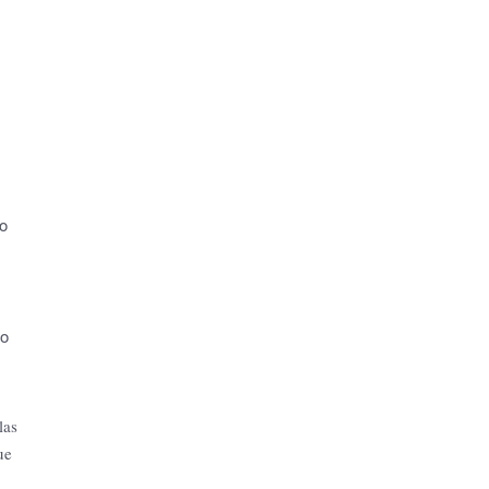
vo
mo
las
ue