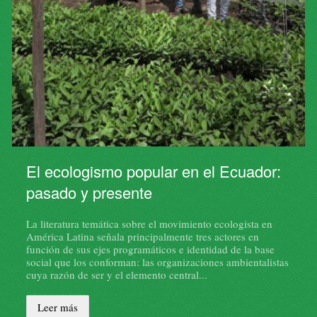
El ecologismo popular en el Ecuador:
El frente de lucha popular y la toma
pasado y presente
organizada de la tierra
La literatura temática sobre el movimiento ecologista en
El desarrollo capitalista ecuatoriano sustentado en la agro
América Latina señala principalmente tres actores en
exportación –primero cacaotera y posteriormente bananera-
función de sus ejes programáticos e identidad de la base
convierte a la Costa y específicamente a Guayaquil en un
social que los conforman: las organizaciones ambientalistas
polo de atracción de migrantes. En estas circunstancias, la
cuya razón de ser y el elemento central...
ciudad experimenta, sobre todo desde los años cuarenta del
siglo pasado, un proceso de crecimiento poblacional, una
incapacidad del municipio local para crear las condiciones
Leer más
elementales de alojamiento para los habitantes y una