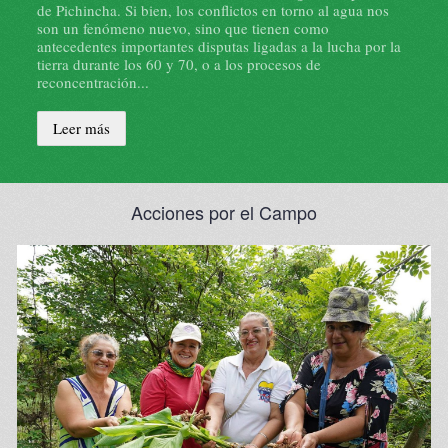
de Pichincha. Si bien, los conflictos en torno al agua nos
Gras 2010), es uno de los temas que se muestran como ...
son un fenómeno nuevo, sino que tienen como
antecedentes importantes disputas ligadas a la lucha por la
Leer más
tierra durante los 60 y 70, o a los procesos de
reconcentración...
Leer más
Acciones por el Campo