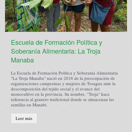
Escuela de Formación Política y
Escuela Nacional de Agroecología
Soberanía Alimentaria: La Troja
La Escuela Nacional de Agroecología es un espacio para el
Manaba
fortalecimiento de las experiencias existentes y la
articulación, demandado por las organizaciones del
Colectivo Agroecológico del Ecuador.
La Escuela de Formación Política y Soberanía Alimentaria
"La Troja Manaba" nació en 2018 de la preocupación de
organizaciones campesinas y mujeres de Tosagua ante la
Leer más
descomposición del tejido social y el avance del
monocultivo en la provincia. Su nombre, "Troja" hace
referencia al granero tradicional donde se almacenan las
semillas en Manabí.
Leer más