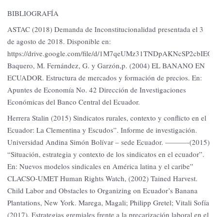
BIBLIOGRAFÍA
ASTAC (2018) Demanda de Inconstitucionalidad presentada el 3
de agosto de 2018. Disponible en:
https://drive.google.com/file/d/1M7qeUMz31TNDpAKNcSP2cbIEO
Baquero, M. Fernández, G. y Garzón,p. (2004) EL BANANO EN
ECUADOR. Estructura de mercados y formación de precios. En:
Apuntes de Economía No. 42 Dirección de Investigaciones
Económicas del Banco Central del Ecuador.
Herrera Stalin (2015) Sindicatos rurales, contexto y conflicto en el
Ecuador: La Clementina y Escudos”. Informe de investigación.
Universidad Andina Simón Bolívar – sede Ecuador. ———-(2015)
“Situación, estrategia y contexto de los sindicatos en el ecuador”.
En: Nuevos modelos sindicales en América latina y el caribe”
CLACSO-UMET Human Rights Watch, (2002) Tained Harvest.
Child Labor and Obstacles to Organizing on Ecuador’s Banana
Plantations, New York. Marega, Magali; Philipp Gretel; Vitali Sofía
(2017). Estrategias gremiales frente a la precarización laboral en el