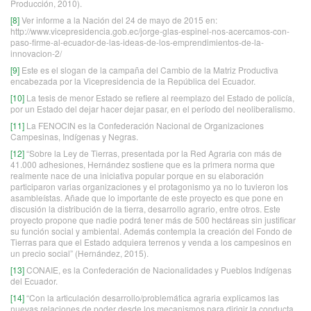
Producción, 2010).
[8]
Ver informe a la Nación del 24 de mayo de 2015 en:
http://www.vicepresidencia.gob.ec/jorge-glas-espinel-nos-acercamos-con-
paso-firme-al-ecuador-de-las-ideas-de-los-emprendimientos-de-la-
innovacion-2/
[9]
Este es el slogan de la campaña del Cambio de la Matriz Productiva
encabezada por la Vicepresidencia de la República del Ecuador.
[10]
La tesis de menor Estado se refiere al reemplazo del Estado de policía,
por un Estado del dejar hacer dejar pasar, en el período del neoliberalismo.
[11]
La FENOCIN es la Confederación Nacional de Organizaciones
Campesinas, Indígenas y Negras.
[12]
“Sobre la Ley de Tierras, presentada por la Red Agraria con más de
41.000 adhesiones, Hernández sostiene que es la primera norma que
realmente nace de una iniciativa popular porque en su elaboración
participaron varias organizaciones y el protagonismo ya no lo tuvieron los
asambleístas. Añade que lo importante de este proyecto es que pone en
discusión la distribución de la tierra, desarrollo agrario, entre otros. Este
proyecto propone que nadie podrá tener más de 500 hectáreas sin justificar
su función social y ambiental. Además contempla la creación del Fondo de
Tierras para que el Estado adquiera terrenos y venda a los campesinos en
un precio social” (Hernández, 2015).
[13]
CONAIE, es la Confederación de Nacionalidades y Pueblos Indígenas
del Ecuador.
[14]
“Con la articulación desarrollo/problemática agraria explicamos las
nuevas relaciones de poder desde los mecanismos para dirigir la conducta