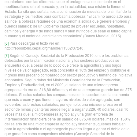
ecuatoriano, con las diferencias que el protagonista del combate en el
neoliberalismo era el mercado y, en la actualidad, esa misión la tienen el
Estado. La cita que señalamos a continuación da muestra de lo similar de la
estrategia y los medios para combatir la pobreza: “El camino apropiado para
salir de la pobreza requiere de una economía sólida que genere empleos y
buenos salarios; de un Gobierno capaz de proveer escuelas, hospitales,
caminos y energía y de niños sanos y bien nutridos que sean el futuro capital
humano y el motor del crecimiento económico” (Banco Mundial, 2015).
[6]
Para descargar el texto ver en:
http://repositorio.cepal.org/handle/11362/37240.
[7]
Según el Consejo Sectorial de la Producción 2010, entre los problemas
detectados por la planificación nacional y los sectores productivos se
encuentra que, a pesar de lo poco que crece la agricultura y sus bajos
niveles de valor agregado, ésta concentra el 16% del empleo y distribuye el
ingreso más precario comparado por sector productivo y tamaño de iniciativa
económica. Según datos del Ministerio Coordinador de la Producción,
Empleo y Productividad, en el 2009, el salario de una microempresa
agropecuaria era de 316,80 dólares; y el de una empresa grande fue de 375
dólares. Si estos salarios los comparamos con los sectores de la economía
que más crecen y que tienen mayores niveles de valor agregado, son
evidentes las brechas salariales; por ejemplo, una microempresa en el
sector de minas y canteras puede llegar a pagar 3.229, 40 dólares, casi 10
veces más que la microempresa agrícola; y una gran empresa de
intermediación financiera tiene un salario de 875,40 dólares, más del 150%
del salario de una microempresa agrícola; y finalmente, quienes trabajan
para la agroindustria o el agronegocio pueden llegar a ganar el doble de lo
que ganarían como campesinos aislados (Consejo Sectorial de la