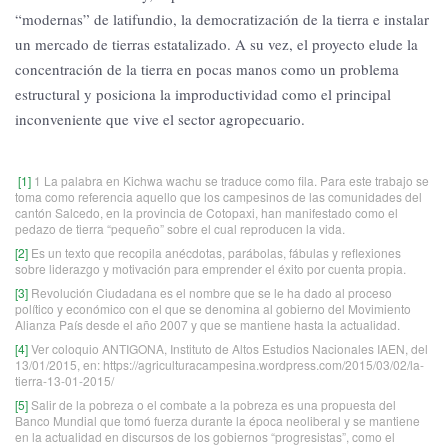
“modernas” de latifundio, la democratización de la tierra e instalar
un mercado de tierras estatalizado. A su vez, el proyecto elude la
concentración de la tierra en pocas manos como un problema
estructural y posiciona la improductividad como el principal
inconveniente que vive el sector agropecuario.
[1]
1 La palabra en Kichwa wachu se traduce como fila. Para este trabajo se
toma como referencia aquello que los campesinos de las comunidades del
cantón Salcedo, en la provincia de Cotopaxi, han manifestado como el
pedazo de tierra “pequeño” sobre el cual reproducen la vida.
[2]
Es un texto que recopila anécdotas, parábolas, fábulas y reflexiones
sobre liderazgo y motivación para emprender el éxito por cuenta propia.
[3]
Revolución Ciudadana es el nombre que se le ha dado al proceso
político y económico con el que se denomina al gobierno del Movimiento
Alianza País desde el año 2007 y que se mantiene hasta la actualidad.
[4]
Ver coloquio ANTIGONA, Instituto de Altos Estudios Nacionales IAEN, del
13/01/2015, en: https://agriculturacampesina.wordpress.com/2015/03/02/la-
tierra-13-01-2015/
[5]
Salir de la pobreza o el combate a la pobreza es una propuesta del
Banco Mundial que tomó fuerza durante la época neoliberal y se mantiene
en la actualidad en discursos de los gobiernos “progresistas”, como el