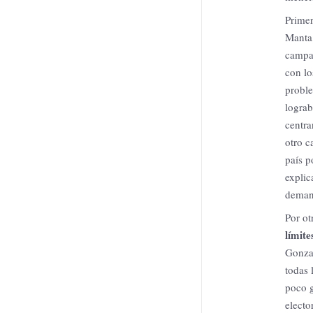
Primer
Manta,
campañ
con lo
proble
lograb
centra
otro c
país p
explic
deman
Por ot
límite
Gonzal
todas 
poco g
electo