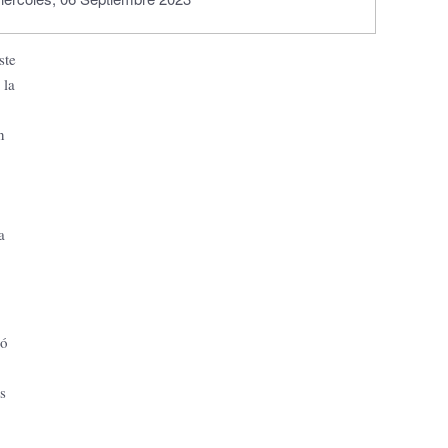
ste
 la
n
a
zó
s