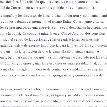
pios del líder. Una relación que los electores interpretaron como la
dad de Correa de no tener sombras y coidearios con autonomía.
a campaña y los discursos de la candidata no lograron y no intentan tend
s con los debates del momento; el mismo Rafael Correa junto a Luisa
es se presentaron en una entrevista en la cual denostaban la disputa po
uní y la oposición contra la minería en el Chocó Andino, dos consultas
n sido el centro de las acciones de las organizaciones sociales más
antes del país y de enorme importancia para la juventud. En su moment
eo transmitía la sensación de que la campaña no intentaba ganar las
ones, pero para un partido que ha sido fuertemente asediado por las elit
dos últimos gobiernos ganar las elecciones es una necesidad vital, con l
ra más fácil imaginar un exceso de confianza y vanidad, una campaña
da en la coherencia con los valores -progresistas y conservadores- del
 hay que sumar otro hecho, de la misma forma en que Rafael Correa lo
er una base electoral importante, su figura y su estilo crea una enorme
ión y rechazo que marcan, por un lado, el piso para sostenerse como u
a fuerza política y el techo para crecer en las elecciones. Y en este punt