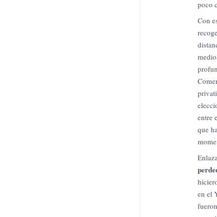
poco 
Con es
recoge
distan
medios
profun
Comerc
privat
elecci
entre 
que ha
moment
Enlaza
perded
hicier
en el 
fueron