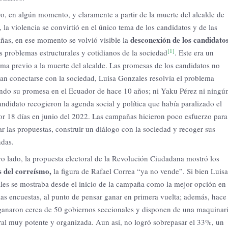
o, en algún momento, y claramente a partir de la muerte del alcalde de
 la violencia se convirtió en el único tema de los candidatos y de las
desconexión de los candidato
as, en ese momento se volvió visible la
[1]
s problemas estructurales y cotidianos de la sociedad
. Este era un
ma previo a la muerte del alcalde. Las promesas de los candidatos no
an conectarse con la sociedad, Luisa Gonzales resolvía el problema
ndo su promesa en el Ecuador de hace 10 años; ni Yaku Pérez ni ningú
andidato recogieron la agenda social y política que había paralizado el
or 18 días en junio del 2022. Las campañas hicieron poco esfuerzo para
ar las propuestas, construir un diálogo con la sociedad y recoger sus
das.
ro lado, la propuesta electoral de la Revolución Ciudadana mostró los
s del correísmo,
la figura de Rafael Correa “ya no vende”. Si bien Luisa
es se mostraba desde el inicio de la campaña como la mejor opción en
las encuestas, al punto de pensar ganar en primera vuelta; además, hace
anaron cerca de 50 gobiernos seccionales y disponen de una maquinar
ral muy potente y organizada. Aun así, no logró sobrepasar el 33%, un