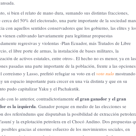
cansada.
to, si bien el relato de mano dura, sumando sus distintas fracciones,
 cerca del 50% del electorado, una parte importante de la sociedad mar
cia con aquellos sentidos conservadores que los gobierno, las elites y lo
 vienen cultivando larvariamente para legitimar propuestas
damente regresivas y violentas -Plan Ecuador, más Tratados de Libre
io, el libre porte de armas, la instalación de bases militares, la
ización de activos estatales, entre otros-. El hecho no es menor, ya en las
ones pasadas una parte importante de la población, frente a las opciones
el correísmo y Lasso, prefirió refugiar su voto en el
voto nulo
mostrando
y un espacio importante para crecer en una vía distinta y que en su
o pudo capitalizar Yaku y el Pachakutik.
el gran ganador y el gran
do con lo anterior, contradictoriamente
or es la izquierda
. Ganador porque en medio de las elecciones se
on dos referéndums que disputaban la posibilidad de extracción petroler
Yasuní y la explotación petrolera en el Chocó Andino. Dos propuestas q
 posibles gracias al enorme esfuerzo de los movimientos sociales, en