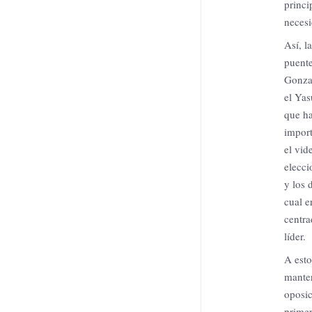
princi
necesi
Así, l
puente
Gonzal
el Yas
que ha
import
el vid
elecci
y los 
cual e
centra
líder.
A esto
manten
oposic
primer