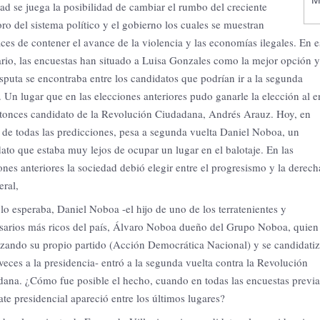
ad se juega la posibilidad de cambiar el rumbo del creciente
oro del sistema político y el gobierno los cuales se muestran
ces de contener el avance de la violencia y las economías ilegales.
En e
rio, las encuestas han situado a Luisa Gonzales como la mejor opción y
isputa se encontraba entre los candidatos que podrían ir a la segunda
.
Un lugar que en las elecciones anteriores pudo ganarle la elección al e
ntonces candidato de la Revolución Ciudadana, Andrés Arauz.
Hoy, en
 de todas las predicciones, pesa a segunda vuelta Daniel Noboa, un
ato que estaba muy lejos de ocupar un lugar en el balotaje.
En las
ones anteriores la sociedad debió elegir entre el progresismo y la derech
eral,
lo esperaba, Daniel Noboa -el hijo de uno de los terratenientes y
arios más ricos del país, Álvaro Noboa dueño del Grupo Noboa, quien
zando su propio partido (Acción Democrática Nacional) y se candidati
veces a la presidencia- entró a la segunda vuelta contra la Revolución
dana.
¿Cómo fue posible el hecho, cuando en todas las encuestas previa
ate presidencial apareció entre los últimos lugares?