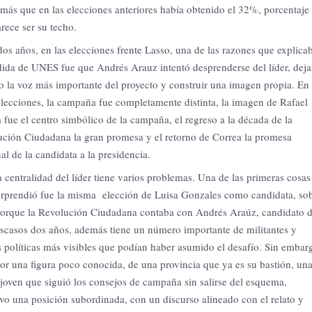
más que en las elecciones anteriores había obtenido el 32%, porcentaje
rece ser su techo.
os años, en las elecciones frente Lasso, una de las razones que explica
dida de UNES fue que Andrés Arauz intentó desprenderse del líder, deja
o la voz más importante del proyecto y construir una imagen propia. En
elecciones, la campaña fue completamente distinta, la imagen de Rafael
 fue el centro simbólico de la campaña, el regreso a la década de la
ción Ciudadana la gran promesa y el retorno de Correa la promesa
al de la candidata a la presidencia.
a centralidad del líder tiene varios problemas. Una de las primeras cosas
rprendió fue la misma elección de Luisa Gonzales como candidata, so
porque la Revolución Ciudadana contaba con Andrés Araúz, candidato 
scasos dos años, además tiene un número importante de militantes y
s políticas más visibles que podían haber asumido el desafío. Sin embar
or una figura poco conocida, de una provincia que ya es su bastión, un
joven que siguió los consejos de campaña sin salirse del esquema,
o una posición subordinada, con un discurso alineado con el relato y