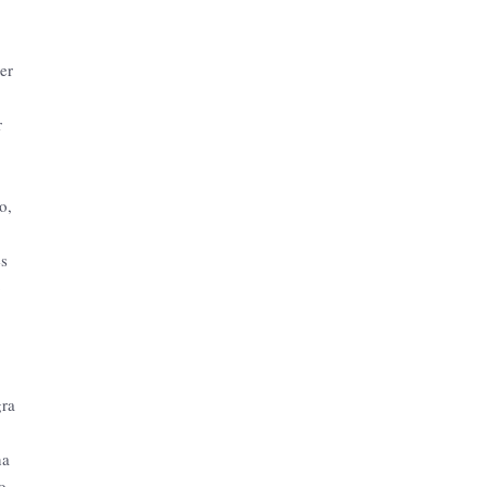
er
r
o,
es
o
gra
na
o,