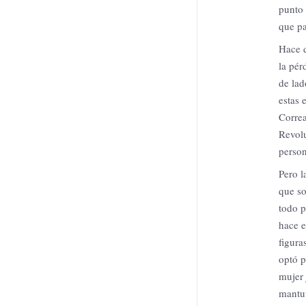
punto 
que pa
Hace d
la pér
de lad
estas 
Correa
Revolu
person
Pero l
que so
todo 
hace e
figura
optó p
mujer 
mantuv