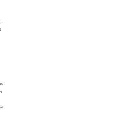
ba
r
bre
de
go,
a