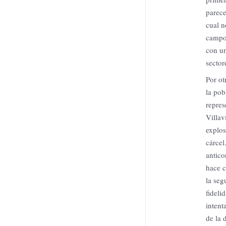
parece
cual n
campo 
con un
sector
Por ot
la pob
repres
Villav
explos
cárcel
antico
hace c
la seg
fideli
intent
de la 