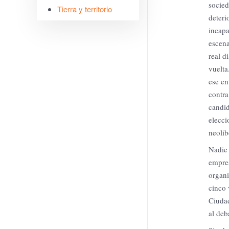
socied
Tierra y territorio
deteri
incapa
escena
real d
vuelta
ese e
contra
candid
elecci
neolib
Nadie 
empres
organi
cinco 
Ciuda
al deb