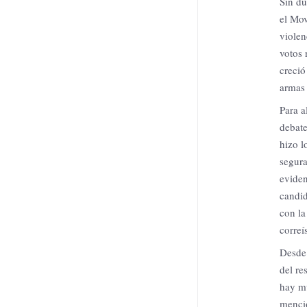
Sin du
el Mov
violen
votos 
creció
armas 
Para a
debate
hizo l
segura
eviden
candid
con la
correí
Desde 
del re
hay mu
menci