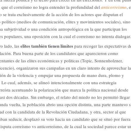
 que el correísmo no logra entender la profundidad del
anticorreismo
, e
o se trata exclusivamente de la acción de los actores que disputan el
político (medios de comunicación, elites y movimientos sociales), sino
a subjetividad o una condición antropológica en la que participan los
es populares, una oposición con la cual el correísmo no intenta dialogar.
elites también tienen límites
ro lado, las
para recoger las expectativas d
lación. Para buena parte de los candidatos que aparecieron como
entantes de las elites económicas y políticas (Topic, Sonnenholzner,
icencio), organizaron sus campañas en un claro intento de aprovechar la
ión de la violencia y empujar una propuesta de mano dura, plomo y
. Lo cual, además, se alineó intencionalmente con una estrategia
rreísta acentuando la polarización que marca la política nacional desde
asi dos décadas. Sin embargo, el relato del miedo no les permitió llegar
unda vuelta, la población abrio una opción distinta, una parte mantuvo 
dad con la candidata de la Revolución Ciudadana, y otra, sector al que
aban seducir, desplazó su voto hacia un candidato que se situó por fuera
disputa correísmo vs anticorreísmo, de la cual la sociedad parece estar u