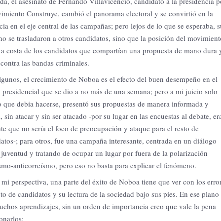
da, el asesinato de Fernando Villavicencio, candidato a la presidencia p
imiento Construye, cambió el panorama electoral y se convirtió en la
cia en el eje central de las campañas;
pero lejos de lo que se esperaba, s
no se trasladaron a otros candidatos, sino que la posición del movimient
 a costa de los candidatos que compartían una propuesta de mano dura 
contra las bandas criminales.
lgunos, el crecimiento de Noboa es el efecto del buen desempeño en el
 presidencial que se dio a no más de una semana; pero a mi juicio solo
o que debía hacerse, presentó sus propuestas de manera informada y
, sin atacar y sin ser atacado -por su lugar en las encuestas al debate, er
te que no sería el foco de preocupación y ataque para el resto de
atos-; para otros, fue una campaña interesante, centrada en un diálogo
 juventud y tratando de ocupar un lugar por fuera de la polarización
smo-anticorreísmo, pero eso no basta para explicar el fenómeno.
mi perspectiva, una parte del éxito de Noboa tiene que ver con los erro
sto de candidatos y su lectura de la sociedad bajo sus pies. En ese plano
chos aprendizajes, sin un orden de importancia creo que vale la pena
onarlos: