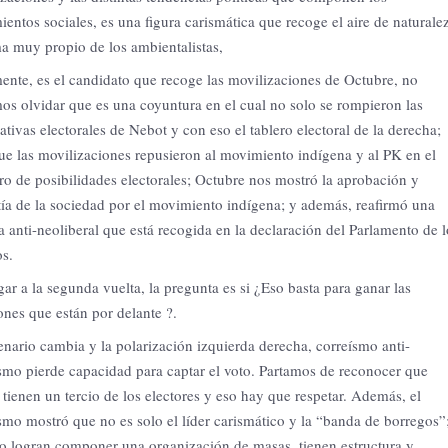
entos sociales, es una figura carismática que recoge el aire de naturale
a muy propio de los ambientalistas,
ente, es el candidato que recoge las movilizaciones de Octubre, no
s olvidar que es una coyuntura en el cual no solo se rompieron las
ativas electorales de Nebot y con eso el tablero electoral de la derecha;
ue las movilizaciones repusieron al movimiento indígena y al PK en el
ro de posibilidades electorales;
Octubre nos mostró la aprobación y
ía de la sociedad por el movimiento indígena;
y además, reafirmó una
 anti-neoliberal que está recogida en la declaración del Parlamento de l
s.
gar a la segunda vuelta, la pregunta es si ¿Eso basta para ganar las
ones que están por delante ?.
enario cambia y la polarización izquierda derecha, correísmo anti-
smo pierde capacidad para captar el voto. Partamos de reconocer que
ienen un tercio de los electores y eso hay que respetar. Además, el
smo mostró que no es solo el líder carismático y la “banda de borregos”;
o logran componer una organización de masas, tienen estructura y