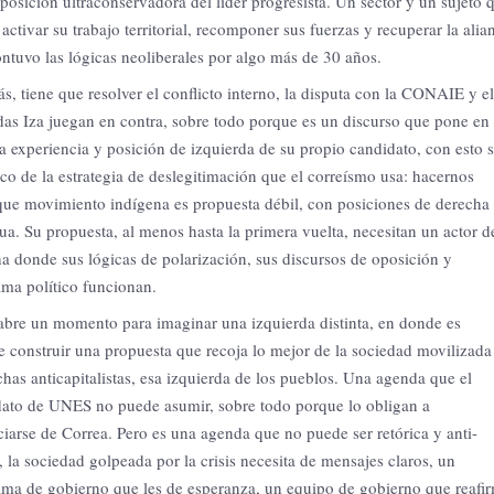
 posición ultraconservadora del líder progresista. Un sector y un sujeto 
activar su trabajo territorial, recomponer sus fuerzas y recuperar la alia
ntuvo las lógicas neoliberales por algo más de 30 años.
, tiene que resolver el conflicto interno, la disputa con la CONAIE y el
as Iza juegan en contra, sobre todo porque es un discurso que pone en
a experiencia y posición de izquierda de su propio candidato, con esto 
co de la estrategia de deslegitimación que el correísmo usa: hacernos
que movimiento indígena es propuesta débil, con posiciones de derecha
a. Su propuesta, al menos hasta la primera vuelta, necesitan un actor d
a donde sus lógicas de polarización, sus discursos de oposición y
ma político funcionan.
bre un momento para imaginar una izquierda distinta, en donde es
e construir una propuesta que recoja lo mejor de la sociedad movilizada
chas anticapitalistas, esa izquierda de los pueblos.
Una agenda que el
ato de UNES no puede asumir, sobre todo porque lo obligan a
ciarse de Correa.
Pero es una agenda que no puede ser retórica y anti-
l, la sociedad golpeada por la crisis necesita de mensajes claros, un
ma de gobierno que les de esperanza, un equipo de gobierno que reafi