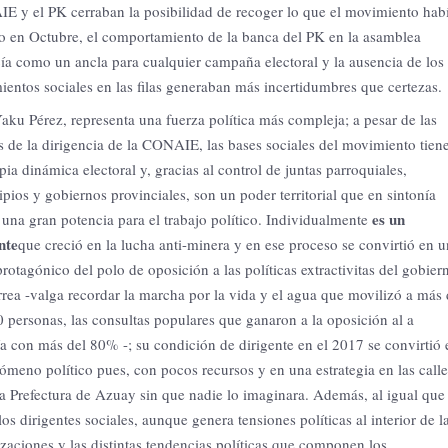
 y el PK cerraban la posibilidad de recoger lo que el movimiento hab
 en Octubre, el comportamiento de la banca del PK en la asamblea
ía como un ancla para cualquier campaña electoral y la ausencia de los
entos sociales en las filas generaban más incertidumbres que certezas.
aku Pérez, representa una fuerza política más compleja;
a pesar de las
as de la dirigencia de la CONAIE, las bases sociales del movimiento tien
pia dinámica electoral y, gracias al control de juntas parroquiales,
pios y gobiernos provinciales, son un poder territorial que en sintonía
es un
 una gran potencia para el trabajo político.
Individualmente
nte
que creció en la lucha anti-minera y en ese proceso se convirtió en u
protagónico del polo de oposición a las políticas extractivitas del gobier
rea -valga recordar la marcha por la vida y el agua que movilizó a más
 personas, las consultas populares que ganaron a la oposición al a
ía con más del 80% -;
su condición de dirigente en el 2017 se convirtió 
ómeno político pues, con pocos recursos y en una estrategia en las calle
a Prefectura de Azuay sin que nadie lo imaginara.
Además, al igual que
los dirigentes sociales, aunque genera tensiones políticas al interior de l
zaciones y las distintas tendencias políticas que componen los