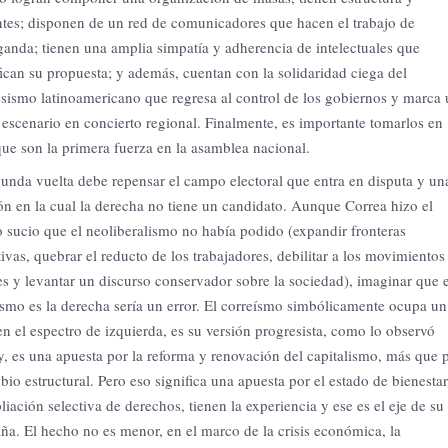
ntes; disponen de un red de comunicadores que hacen el trabajo de
anda; tienen una amplia simpatía y adherencia de intelectuales que
ican su propuesta; y además, cuentan con la solidaridad ciega del
sismo latinoamericano que regresa al control de los gobiernos y marca
escenario en concierto regional. Finalmente, es importante tomarlos en
que son la primera fuerza en la asamblea nacional.
unda vuelta debe repensar el campo electoral que entra en disputa y un
ón en la cual la derecha no tiene un candidato. Aunque Correa hizo el
o sucio que el neoliberalismo no había podido (expandir fronteras
tivas, quebrar el reducto de los trabajadores, debilitar a los movimientos
es y levantar un discurso conservador sobre la sociedad), imaginar que e
smo es la derecha sería un error. El correísmo simbólicamente ocupa un
en el espectro de izquierda, es su versión progresista, como lo observó
, es una apuesta por la reforma y renovación del capitalismo, más que 
bio estructural. Pero eso significa una apuesta por el estado de bienestar
liación selectiva de derechos, tienen la experiencia y ese es el eje de su
a. El hecho no es menor, en el marco de la crisis económica, la