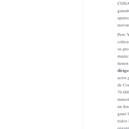
CONAIE
ganado
aparec
movimi
Pero Y
crític
su pro
munici
tienen
dirige
actor 
de Cor
70.000
miner
un fen
ganó l
todos 
organi