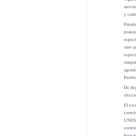
movimi
y calm
Finalm
podemo
expect
sino q
espect
simpat
agenda
Pueblo
De lle
elecci
El esc
correí
UNES t
correí
bien n