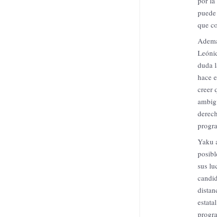
por la
puede 
que co
Además
Leónid
duda l
hace e
creer 
ambigu
derech
progra
Yaku a
posibl
sus lu
candid
distan
estata
progra