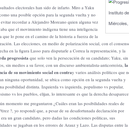
sultados electorales han sido de infarto.
Miro a Yaku
Instituto d
como una posible opción para la segunda vuelta y no
evitar recordar a Alejandro Moreano quien alguna vez
Miércoles,
aba que el movimiento indígena tiene una inteligencia
ca que lo pone en el camino de la historia a fuerza de la
ización.
Las elecciones, en medio de polarización social, con el consens
echa en la figura Lasso para disputarle a Correa la representación, y la
rda progresista
que solo ven la persecución de su candidato;
Yaku, sin
la
os, sin medios a su favor, con un discurso ambientalista-anticorreísta,
ncia de su movimiento social en contra
y varios análisis políticos que n
an ninguna oportunidad, se ubica como opción en la segunda vuelta y
na posibilidad distinta.
Izquierda vs izquierda, populismo vs popular,
sismo vs los pueblos, elijan, lo interesante es que la derecha desaparece
ún momento me preguntaron ¿Cuáles eran las posibilidades reales de
érez ?, yo respondí que, a pesar de su desafortunada declaración por
 era un gran candidato, pero dadas las condiciones políticas, sus
lidades se jugaban en los errores de Arauz y Lazo.
Las disputas entre la