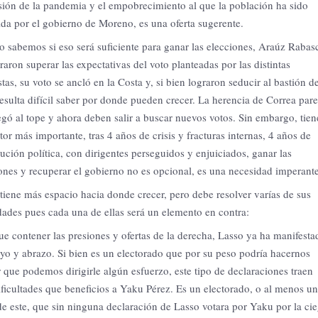
ión de la pandemia y el empobrecimiento al que la población ha sido
da por el gobierno de Moreno, es una oferta sugerente.
 sabemos si eso será suficiente para ganar las elecciones, Araúz Rabas
raron superar las expectativas del voto planteadas por las distintas
tas, su voto se ancló en la Costa y, si bien lograron seducir al bastión de
esulta difícil saber por donde pueden crecer. La herencia de Correa par
egó al tope y ahora deben salir a buscar nuevos votos. Sin embargo, tie
or más importante, tras 4 años de crisis y fracturas internas, 4 años de
ución política, con dirigentes perseguidos y enjuiciados, ganar las
ones y recuperar el gobierno no es opcional, es una necesidad imperante
tiene más espacio hacia donde crecer, pero debe resolver varías de sus
dades pues cada una de ellas será un elemento en contra:
e contener las presiones y ofertas de la derecha, Lasso ya ha manifesta
yo y abrazo. Si bien es un electorado que por su peso podría hacernos
 que podemos dirigirle algún esfuerzo, este tipo de declaraciones traen
ficultades que beneficios a Yaku Pérez. Es un electorado, o al menos un
de este, que sin ninguna declaración de Lasso votara por Yaku por la ci