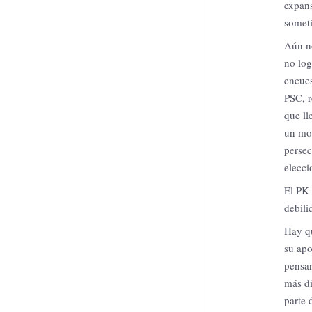
expans
someti
Aún no
no log
encues
PSC, r
que ll
un mot
persec
elecci
El PK 
debili
Hay qu
su apo
pensar
más di
parte 