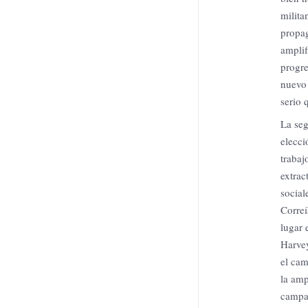
milita
propag
amplif
progre
nuevo 
serio 
La seg
elecci
trabaj
extrac
social
Correí
lugar 
Harvey
el cam
la amp
campañ