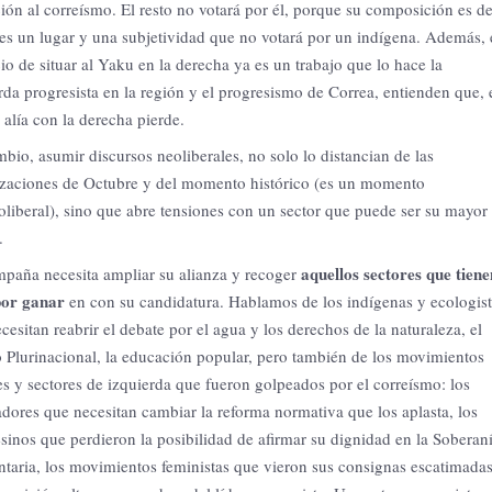
ión al correísmo. El resto no votará por él, porque su composición es d
 es un lugar y una subjetividad que no votará por un indígena. Además, 
cio de situar al Yaku en la derecha ya es un trabajo que lo hace la
rda progresista en la región y el progresismo de Correa, entienden que, 
 alía con la derecha pierde.
bio, asumir discursos neoliberales, no solo lo distancian de las
izaciones de Octubre y del momento histórico (es un momento
oliberal), sino que abre tensiones con un sector que puede ser su mayor
.
aquellos sectores que tiene
paña necesita ampliar su alianza y recoger
por ganar
en con su candidatura. Hablamos de los indígenas y ecologis
cesitan reabrir el debate por el agua y los derechos de la naturaleza, el
 Plurinacional, la educación popular, pero también de los movimientos
es y sectores de izquierda que fueron golpeados por el correísmo: los
adores que necesitan cambiar la reforma normativa que los aplasta, los
inos que perdieron la posibilidad de afirmar su dignidad en la Soberan
taria, los movimientos feministas que vieron sus consignas escatimada