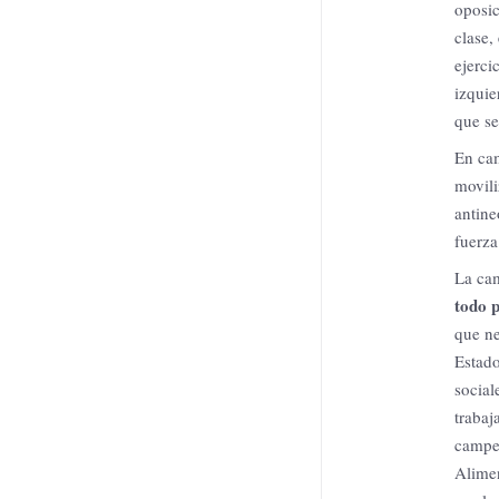
oposic
clase,
ejerci
izquie
que se
En cam
movil
antine
fuerza
La cam
todo 
que ne
Estado
social
trabaj
campes
Alimen