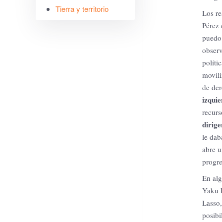
Tierra y territorio
Los re
Pérez 
puedo 
observ
políti
movil
de der
izquie
recurs
dirige
le dab
abre u
progre
En alg
Yaku P
Lasso,
posibi