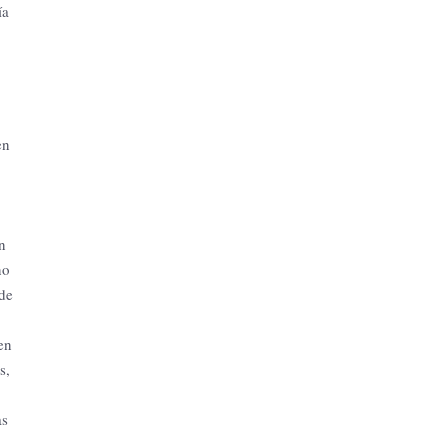
ía
en
n
no
 de
en
s,
as