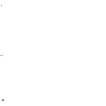
za
os
 si