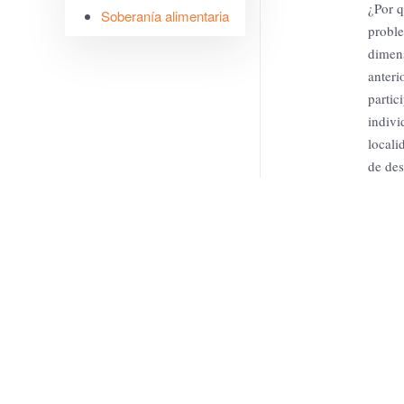
¿Por q
Soberanía alimentaria
probl
dimens
anteri
partic
indivi
locali
de des