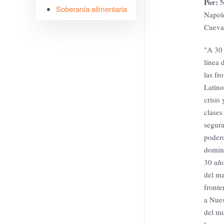
Por:
N
Soberanía alimentaria
Napole
Cueva,
"A 30 
línea 
las fr
Latino
crisis
clases
segura
podero
domina
30 año
del ma
fronte
a Nues
del mu