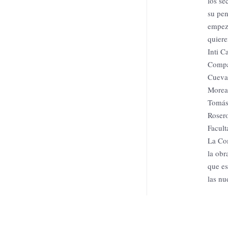
los se
su pen
empeza
quiere
Inti C
Compar
Cueva"
Morean
Tomás
Rosero
Facult
La Com
la obr
que es
las nu