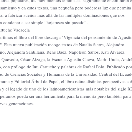
ctores populares, los movimientos feministas, seguramente encontrarán 
samiento y en estos textos, una pequeña pero poderosa luz que permita
r a fabricar sueños más allá de las múltiples dominaciones que nos
n condenar a ser simple “hojarasca sin pasado”.
artuche Vacacela
timos el libro del libre descarga "Vigencia del pensamiento de Agustí
. Esta nueva publicación recoge textos de Natalia Sierra, Alejandro
o, Alejandra Santillana, René Báez, Napoleón Saltos, Kati Álvarez,
 Quevedo, César Aizaga, la Escuela Agustín Cueva, Mario Unda, Andr
, con prólogo de Inti Cartuche y palabras de Rafael Polo. Publicado por
ad de Ciencias Sociales y Humanas de la Universidad Central del Ecuad
una y Editorial Árbol de Papel, el libro reúne distintas perspectivas so
a y el legado de uno de los latinoamericanistas más notables del siglo X
peramos pueda ser una herramienta para la memoria pero también para
evas generaciones.